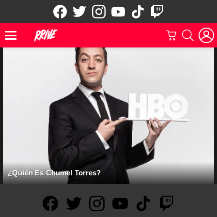
facebook
twitter
instagram
youtube
tiktok
twitch
CARRITO
BUSCAR
Menu
¿Quién Es Chumel Torres?
facebook
twitter
instagram
youtube
tiktok
twitch