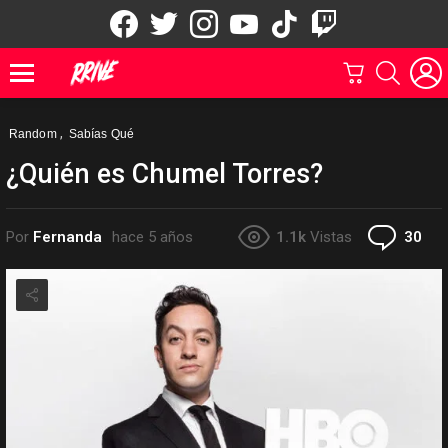
facebook
twitter
instagram
youtube
tiktok
twitch
CARRITO
BUSCAR
Menu
,
Random
Sabías Qué
¿Quién es Chumel Torres?
Co
Por
Fernanda
hace 5 años
1.1k
Vistas
30