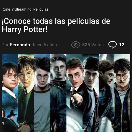
Cine Y Streaming
Películas
¡Conoce todas las películas de
Harry Potter!
Co
Por
Fernanda
hace 5 años
535
Vistas
12