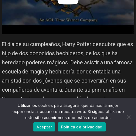
El día de su cumpleaños, Harry Potter descubre que es
hijo de dos conocidos hechiceros, de los que ha
heredado poderes mágicos. Debe asistir a una famosa
escuela de magia y hechicería, donde entabla una
amistad con dos jóvenes que se convertirán en sus
compañeros de aventura. Durante su primer año en
Hogwarts, descubre que un malévolo y poderoso
Utilizamos cookies para asegurar que damos la mejor
mago llamado Voldemort está en busca de una piedra
experiencia al usuario en nuestra web. Si sigues utilizando
filosofal que alarga la vida de quien la posee.
este sitio asumiremos que estás de acuerdo.
Aceptar
Política de privacidad