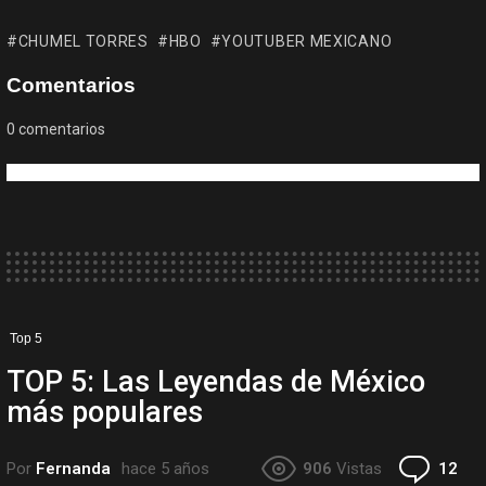
CHUMEL TORRES
HBO
YOUTUBER MEXICANO
Comentarios
0
comentarios
Top 5
TOP 5: Las Leyendas de México
más populares
Co
Por
Fernanda
hace 5 años
906
Vistas
12