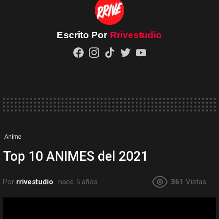
Escrito Por
Rrivestudio
facebook
instagram
tiktok
twitter
youtube
Anime
Top 10 ANIMES del 2021
Por
rrivestudio
hace 5 años
361
Vistas