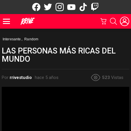
facebook
twitter
instagram
youtube
tiktok
twitch
CARRITO
BUSCAR
Menu
,
Interesante
Random
LAS PERSONAS MÁS RICAS DEL
MUNDO
Por
rrivestudio
hace 5 años
523
Vistas