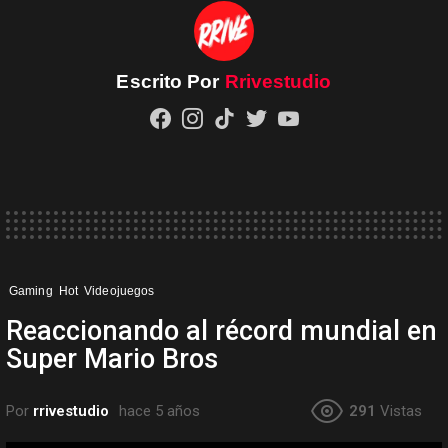
Escrito Por
Rrivestudio
facebook
instagram
tiktok
twitter
youtube
Gaming
Hot
Videojuegos
Reaccionando al récord mundial en
Super Mario Bros
Por
rrivestudio
hace 5 años
291
Vistas