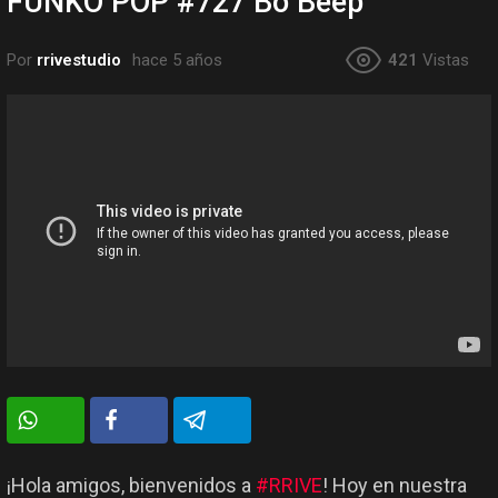
FUNKO POP #727 Bo Beep
Por
rrivestudio
hace 5 años
421
Vistas
¡Hola amigos, bienvenidos a
#RRIVE
! Hoy en nuestra