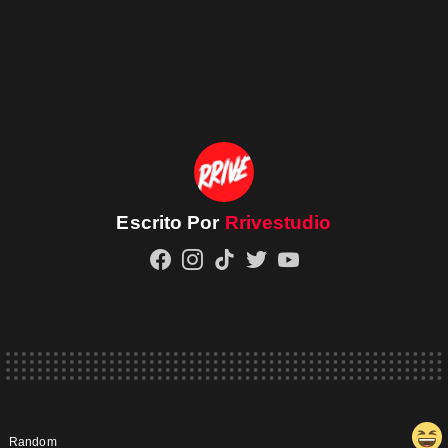
Escrito Por
Rrivestudio
facebook
instagram
tiktok
twitter
youtube
Random