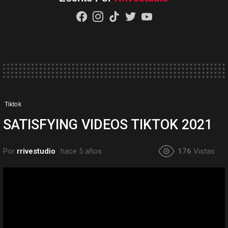
facebook
instagram
tiktok
twitter
youtube
Tiktok
SATISFYING VIDEOS TIKTOK 2021
Por
rrivestudio
hace 5 años
176
Vistas