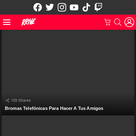
facebook
twitter
instagram
youtube
tiktok
twitch
CARRITO
BUSCAR
Menu
103
Shares
Bromas Telefónicas Para Hacer A Tus Amigos