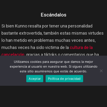
Escándalos
Si bien Kunno resalta por tener una personalidad
bastante extrovertida, también estas mismas virtudes
lo han metido en problemas muchas veces antes,
muchas veces ha sido victima de la
cultura de la
cancelación
, gracias a tiktoks o comentarios que ha
hecho, se le ha tachado de misógino y acoso, pues una
Utilizamos cookies para asegurar que damos la mejor
experiencia al usuario en nuestra web. Si sigues utilizando
de esas veces fue porque por sus sus chistes en los
este sitio asumiremos que estás de acuerdo.
que decía que las mujeres ‘huelen feo cuando bailan y
Aceptar
Política de privacidad
abren las piernas’. Además lo han acusado de acoso en
algunos videos de
TikTok
, en otra ocasión fue cuando
decidió comenzar a cobrar a los fans por enviar
saludos. En varios medios de comunicación salió a la