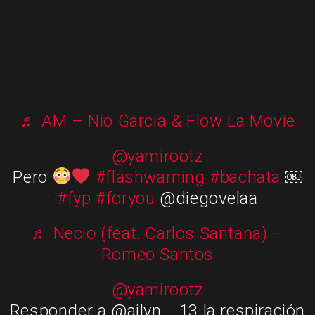
♬ AM – Nio Garcia & Flow La Movie
@yamirootz
Pero
#flashwarning
#bachata
￼
#fyp
#foryou
@diegovelaa
♬ Necio (feat. Carlos Santana) –
Romeo Santos
@yamirootz
Responder a @ailyn__13 la respiración