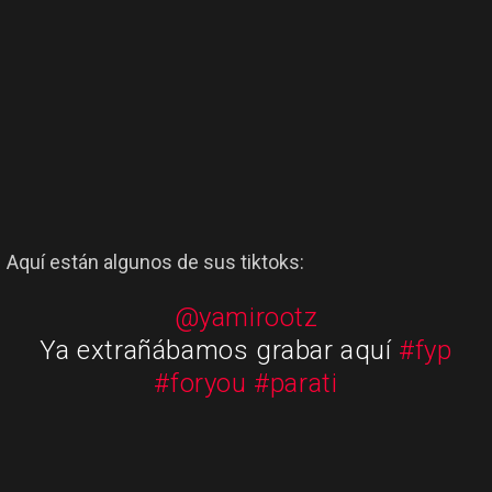
Aquí están algunos de sus tiktoks:
@yamirootz
Ya extrañábamos grabar aquí
#fyp
#foryou
#parati