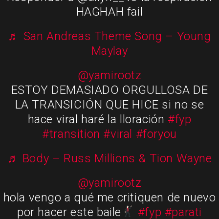
HAGHAH fail
♬ San Andreas Theme Song – Young
Maylay
@yamirootz
ESTOY DEMASIADO ORGULLOSA DE
LA TRANSICIÓN QUE HICE si no se
hace viral haré la lloración
#fyp
#transition
#viral
#foryou
♬ Body – Russ Millions & Tion Wayne
@yamirootz
hola vengo a qué me critiquen de nuevo
por hacer este baile
#fyp
#parati