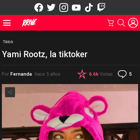
facebook
twitter
instagram
youtube
tiktok
twitch
CARRITO
BUSCAR
Menu
Tiktok
Yami Rootz, la tiktoker
Co
Por
Fernanda
hace 5 años
6.6k
Vistas
5