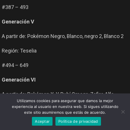
#387 – 493
Generación V
A partir de: Pokémon Negro, Blanco, negro 2, Blanco 2
Región: Teselia
#494 – 649
Generación VI
A partir de: Pokémon X, Y, Rubí Omega, Zafiro Alfa
Utilizamos cookies para asegurar que damos la mejor
experiencia al usuario en nuestra web. Si sigues utilizando
Región: Kalos
este sitio asumiremos que estás de acuerdo.
Aceptar
Política de privacidad
#650 – 721