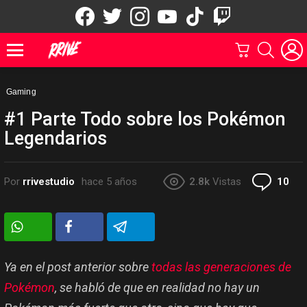
facebook
twitter
instagram
youtube
tiktok
twitch
CARRITO
BUSCAR
Menu
Gaming
#1 Parte Todo sobre los Pokémon
Legendarios
Co
Por
rrivestudio
hace 5 años
2.8k
Vistas
10
Ya en el post anterior sobre
todas las generaciones de
Pokémon
, se habló de que en realidad no hay un