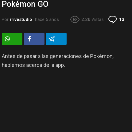
Pokémon GO
Co
Por
rrivestudio
hace 5 años
2.2k
Vistas
13
Antes de pasar a las generaciones de Pokémon,
hablemos acerca de la app.