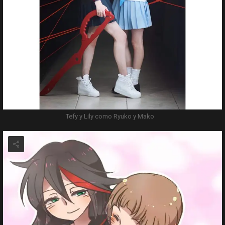
Tefy y Lily como Ryuko y Mako