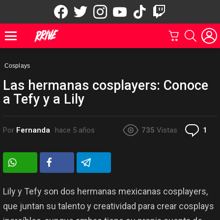
facebook
twitter
instagram
youtube
tiktok
twitch
CARRITO
BUSCAR
Menu
Cosplays
Las hermanas cosplayers: Conoce
a Tefy y a Lily
Co
Por
Fernanda
hace 5 años
735
Vistas
1
Lily y Tefy son dos hermanas mexicanas cosplayers,
que juntan su talento y creatividad para crear cosplays