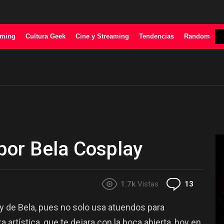
ming
Cultura Geek
Cine y Streaming
Tendencias
Random
 por Bela Cosplay
Comenta
1.7k
Vistas
13
ay de Bela, pues no solo usa atuendos para
a artística, que te dejara con la boca abierta, hoy en