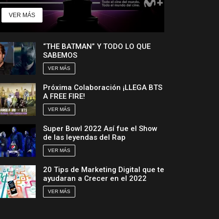
VER MÁS
“THE BATMAN” Y TODO LO QUE
SABEMOS
VER MÁS
Próxima Colaboración ¡LLEGA BTS
A FREE FIRE!
VER MÁS
Super Bowl 2022 Así fue el Show
de las leyendas del Rap
VER MÁS
20 Tips de Marketing Digital que te
ayudaran a Crecer en el 2022
VER MÁS