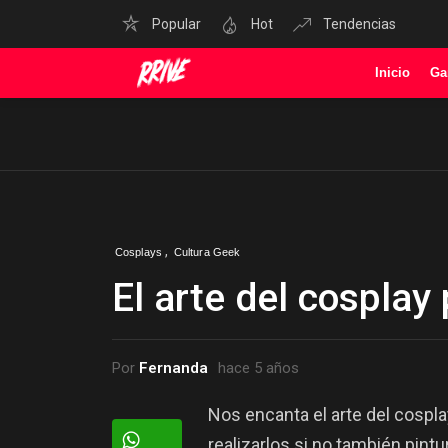
Popular
Hot
Tendencias
Inicio
Ga
,
Cosplays
Cultura Geek
El arte del cosplay
Por
Fernanda
hace 5 años
Nos encanta el arte del cospl
realizarlos si no también pintur