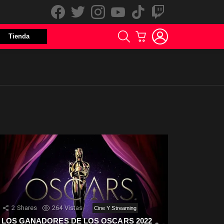
facebook
twitter
instagram
youtube
tiktok
twitch
LOGIN
BUSCAR
CARRITO
Tienda
rios
2
Shares
264
Vistas
Cine Y Streaming
LOS GANADORES DE LOS OSCARS 2022