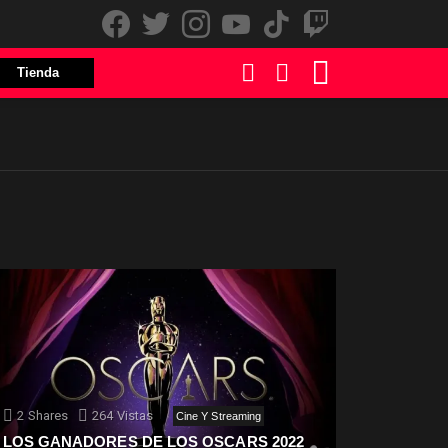
facebook
twitter
instagram
youtube
tiktok
twitch
LOGIN
BUSCAR
CARRITO
Tienda
2
Shares
264
Vistas
Cine Y Streaming
LOS GANADORES DE LOS OSCARS 2022