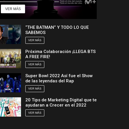
VER MÁS
“THE BATMAN” Y TODO LO QUE
SABEMOS
VER MÁS
Próxima Colaboración ¡LLEGA BTS
A FREE FIRE!
VER MÁS
Super Bowl 2022 Así fue el Show
de las leyendas del Rap
VER MÁS
20 Tips de Marketing Digital que te
ayudaran a Crecer en el 2022
VER MÁS