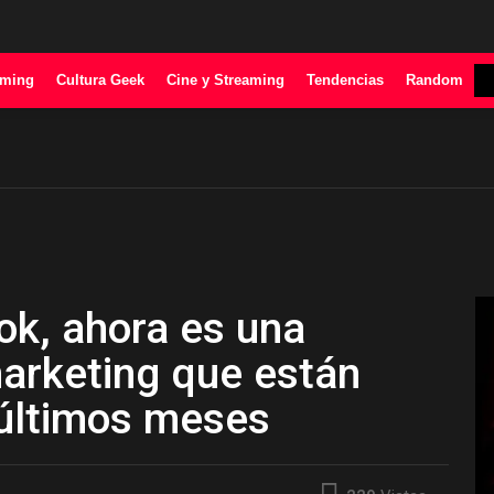
ming
Cultura Geek
Cine y Streaming
Tendencias
Random
ok, ahora es una
arketing que están
 últimos meses