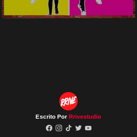
Escrito Por
Rrivestudio
facebook
instagram
tiktok
twitter
youtube