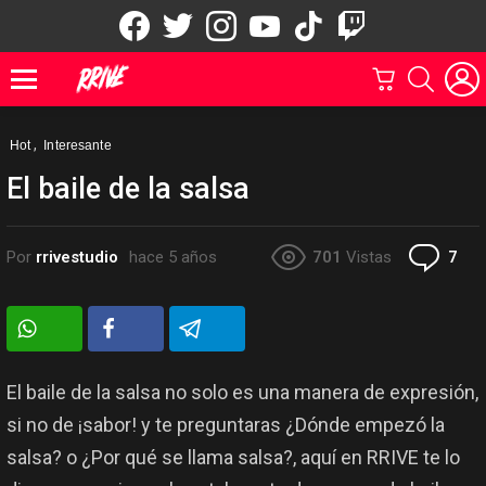
facebook
twitter
instagram
youtube
tiktok
twitch
CARRITO
BUSCAR
Menu
,
Hot
Interesante
El baile de la salsa
Co
Por
rrivestudio
hace 5 años
701
Vistas
7
El baile de la salsa no solo es una manera de expresión,
si no de ¡sabor! y te preguntaras ¿Dónde empezó la
salsa? o ¿Por qué se llama salsa?, aquí en RRIVE te lo