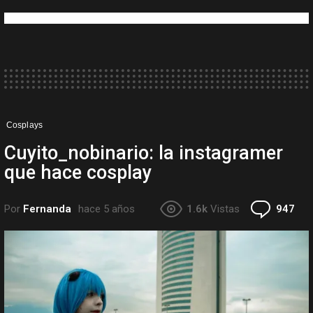
Cosplays
Cuyito_nobinario: la instagramer
que hace cosplay
Co
Por
Fernanda
hace 5 años
1.6k
Vistas
947