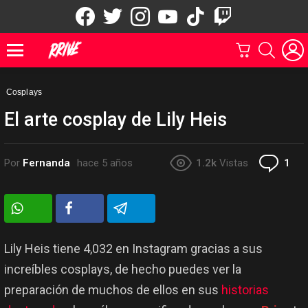
facebook
twitter
instagram
youtube
tiktok
twitch
CARRITO
BUSCAR
Menu
Cosplays
El arte cosplay de Lily Heis
Co
Por
Fernanda
hace 5 años
1.2k
Vistas
1
Lily Heis tiene 4,032 en Instagram gracias a sus
increíbles cosplays, de hecho puedes ver la
preparación de muchos de ellos en sus
historias