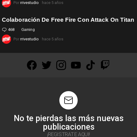
Por
rrivestudio
hace 5 años
Colaboración De Free Fire Con Attack On Titan
468
Comentarios
Gaming
Por
rrivestudio
hace 5 años
facebook
twitter
instagram
youtube
tiktok
twitch
No te pierdas las más nuevas
publicaciones
¡REGISTRATE AQUI!