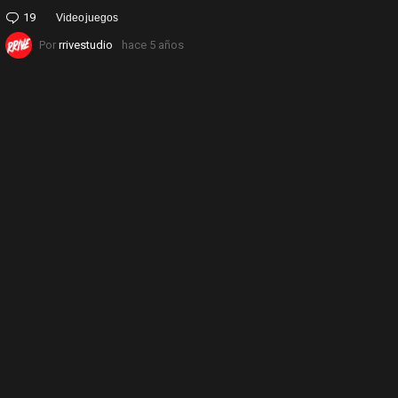
19
Comentarios
Videojuegos
Por
rrivestudio
hace 5 años