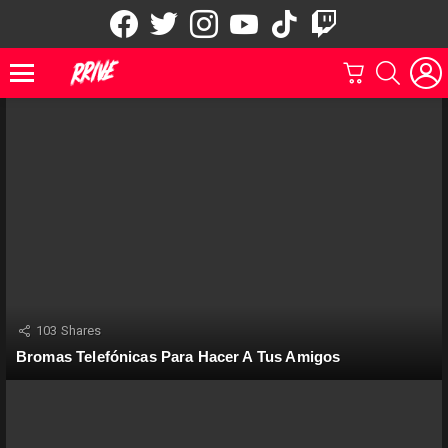
facebook
twitter
instagram
youtube
tiktok
twitch
CARRITO
BUSCAR
Menu
103
Shares
Bromas Telefónicas Para Hacer A Tus Amigos