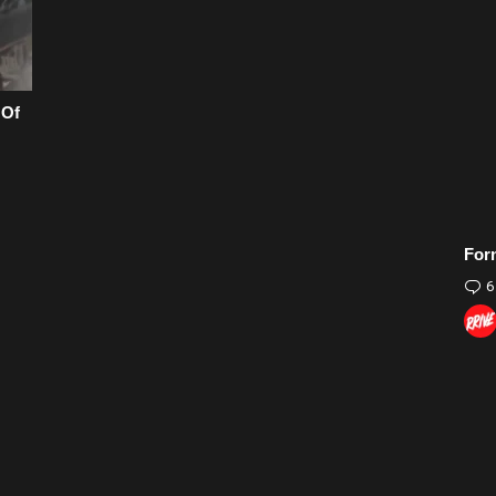
 Of
For
6