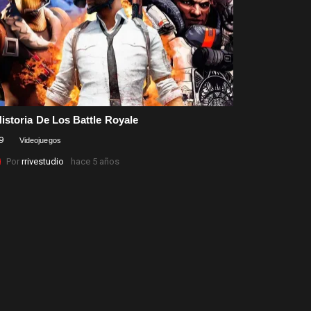
istoria De Los Battle Royale
9
Comentarios
Videojuegos
Por
rrivestudio
hace 5 años