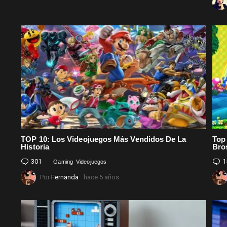
TOP 10: Los Videojuegos Más Vendidos De La
Top
Historia
Bro
301
Comentarios
1
Gaming
Videojuegos
Por
Fernanda
hace 5 años