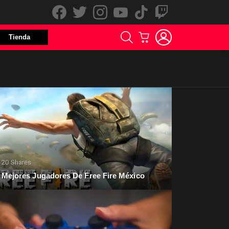
facebook
twitter
instagram
youtube
tiktok
twitch
LOGIN
BUSCAR
CARRITO
Tienda
20
Shares
 Mejores Jugadores De Free Fire México