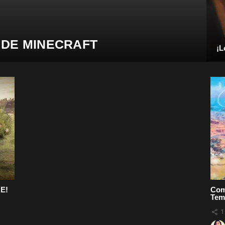
 DE MINECRAFT
¡L
RE!
Comp
Tem
1