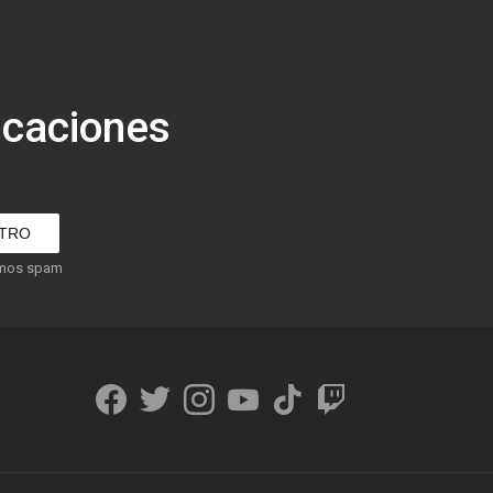
icaciones
amos spam
facebook
twitter
instagram
youtube
tiktok
twitch