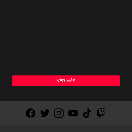
VER MÁS
facebook
twitter
instagram
youtube
tiktok
twitch