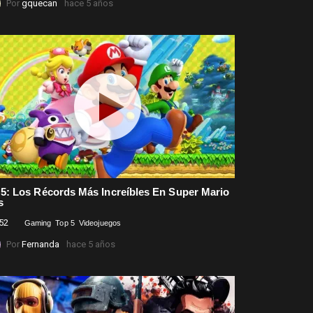
Por
gquecan
hace 5 años
 5: Los Récords Más Increíbles En Super Mario
s
52
Comentarios
Gaming
Top 5
Videojuegos
Por
Fernanda
hace 5 años