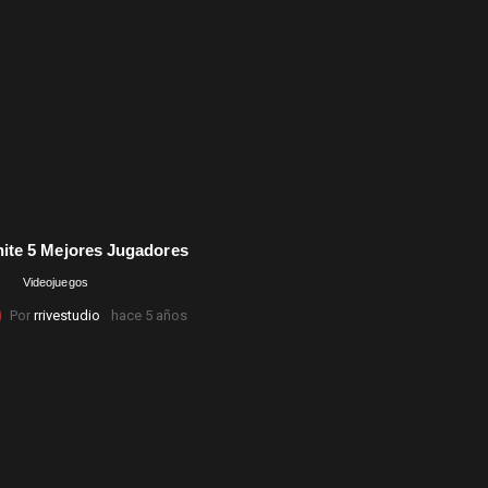
nite 5 Mejores Jugadores
Comentarios
Videojuegos
Por
rrivestudio
hace 5 años