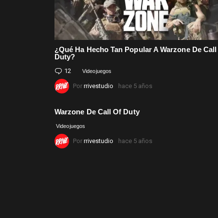
¿Qué Ha Hecho Tan Popular A Warzone De Call
Duty?
12
Comentarios
Videojuegos
Por
rrivestudio
hace 5 años
Warzone De Call Of Duty
Videojuegos
Por
rrivestudio
hace 5 años