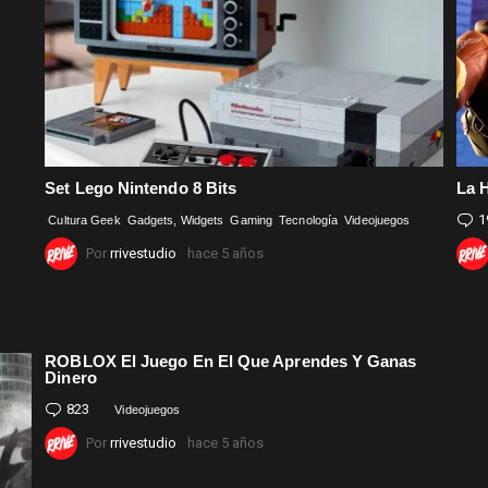
Set Lego Nintendo 8 Bits
La H
1
Cultura Geek
Gadgets, Widgets
Gaming
Tecnología
Videojuegos
Por
rrivestudio
hace 5 años
ROBLOX El Juego En El Que Aprendes Y Ganas
Dinero
823
Comentarios
Videojuegos
Por
rrivestudio
hace 5 años