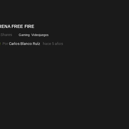
ENA FREE FIRE
Shares
Gaming
Videojuegos
Por
Carlos Blanco Ruíz
hace 5 años