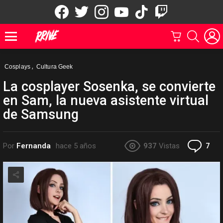
facebook
twitter
instagram
youtube
tiktok
twitch
CARRITO
BUSCAR
Menu
,
Cosplays
Cultura Geek
La cosplayer Sosenka, se convierte
en Sam, la nueva asistente virtual
de Samsung
Co
Por
Fernanda
hace 5 años
937
Vistas
7