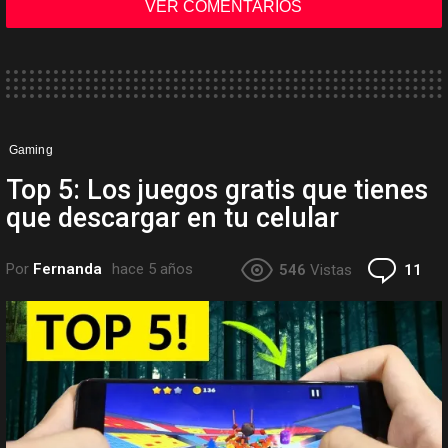
VER COMENTARIOS
Gaming
Top 5: Los juegos gratis que tienes
que descargar en tu celular
Co
Por
Fernanda
hace 5 años
546
Vistas
11