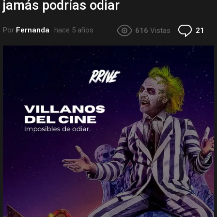
jamás podrías odiar
Co
Por
Fernanda
hace 5 años
616
Vistas
21