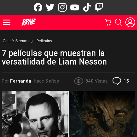
facebook
twitter
instagram
youtube
tiktok
twitch
CARRITO
BUSCAR
Menu
,
Cine Y Streaming
Películas
7 películas que muestran la
versatilidad de Liam Nesson
Co
Por
Fernanda
hace 5 años
840
Vistas
15