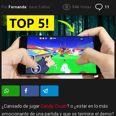
Co
Por
Fernanda
hace 5 años
546
Vistas
11
¿Cansado de jugar
Candy Crush
? o ¿estar en lo más
emocionante de una partida y que se termine el demo?