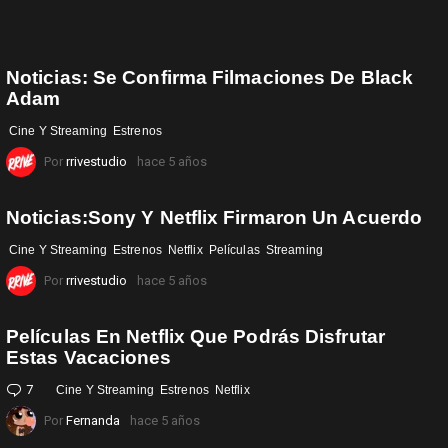
Noticias: Se Confirma Filmaciones De Black
Adam
Cine Y Streaming
Estrenos
Por
rrivestudio
hace 5 años
Noticias:Sony Y Netflix Firmaron Un Acuerdo
Cine Y Streaming
Estrenos
Netflix
Películas
Streaming
Por
rrivestudio
hace 5 años
Películas En Netflix Que Podrás Disfrutar
Estas Vacaciones
7
Comentarios
Cine Y Streaming
Estrenos
Netflix
Por
Fernanda
hace 5 años