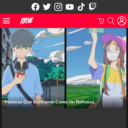
facebook
twitter
instagram
youtube
tiktok
twitch
CARRITO
BUSCAR
Menu
Palabras Que Burbujean Como Un Refresco.