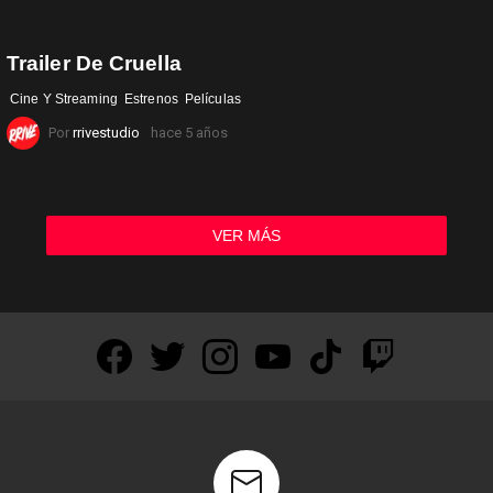
Trailer De Cruella
Cine Y Streaming
Estrenos
Películas
Por
rrivestudio
hace 5 años
VER MÁS
facebook
twitter
instagram
youtube
tiktok
twitch