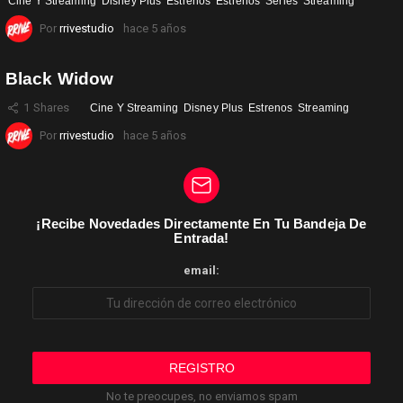
Cine Y Streaming
Disney Plus
Estrenos
Estrenos
Series
Streaming
Por
rrivestudio
hace 5 años
Black Widow
1
Shares
Cine Y Streaming
Disney Plus
Estrenos
Streaming
Por
rrivestudio
hace 5 años
¡Recibe Novedades Directamente En Tu Bandeja De
Entrada!
email:
No te preocupes, no enviamos spam