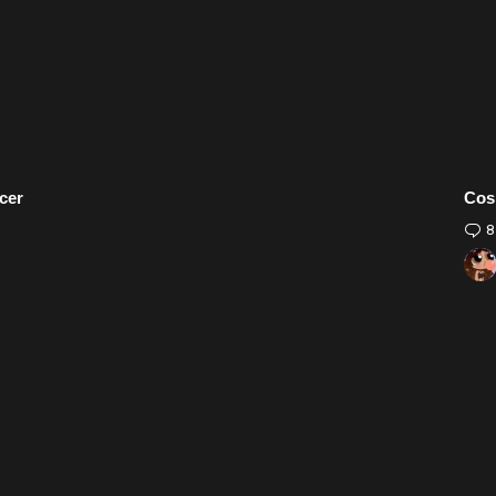
cer
Cos
8