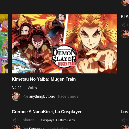
El A
1
Kimetsu No Yaiba: Mugen Train
11
Comentarios
Anime
Por
anythingbutpao
hace 5 años
Conoce A NanaKirei, La Cosplayer
Los
11
Shares
2
Cosplays
Cultura Geek
Por
Fernanda
hace 5 años