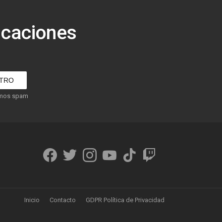
icaciones
amos spam
facebook
twitter
instagram
youtube
tiktok
twitch
Inicio
Contacto
GDPR Política de Privacidad