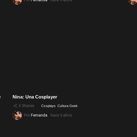
e
Nina: Una Cosplayer
3
Shares
Cosplays
Cultura Geek
Por
Fernanda
hace 5 años