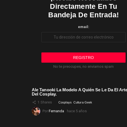
Directamente En Tu
Bandeja De Entrada!
email:
No te preocupes, no enviamos spam
Ale Tanooki La Modelo A Quién Se Le Da El Art
Del Cosplay.
1
Shares
Cosplays
Cultura Geek
Por
Fernanda
hace 5 años