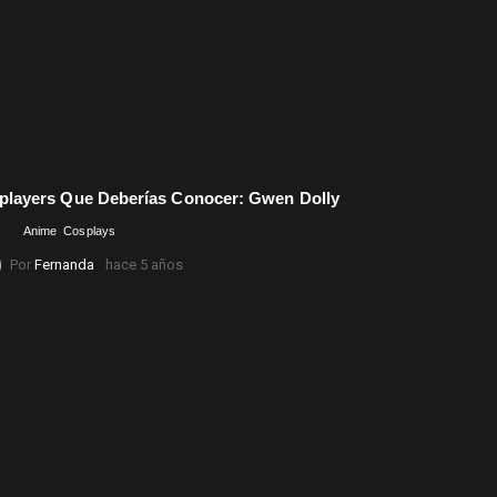
players Que Deberías Conocer: Gwen Dolly
Comentarios
Anime
Cosplays
Por
Fernanda
hace 5 años