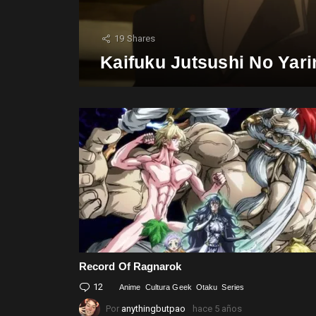
19
Shares
Kaifuku Jutsushi No Yari
Record Of Ragnarok
12
Comentarios
Anime
Cultura Geek
Otaku
Series
Por
anythingbutpao
hace 5 años