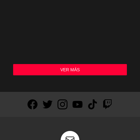
VER MÁS
facebook
twitter
instagram
youtube
tiktok
twitch