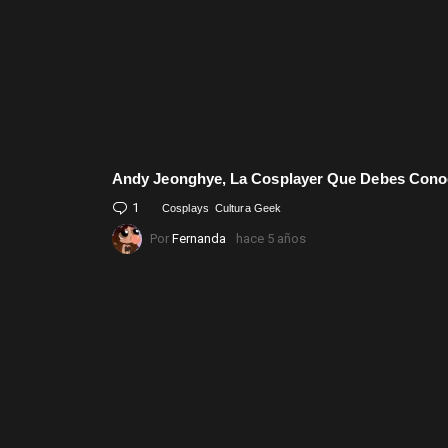
Andy Jeonghye, La Cosplayer Que Debes Cono
1
Comment
Cosplays
Cultura Geek
Por
Fernanda
hace 5 años