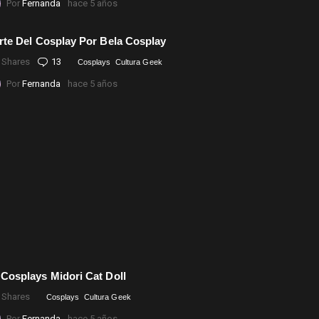
Por
Fernanda
hace 5 años
rte Del Cosplay Por Bela Cosplay
Shares
13
Comentarios
Cosplays
Cultura Geek
Por
Fernanda
hace 5 años
 Cosplays Midori Cat Doll
Shares
Cosplays
Cultura Geek
Por
Fernanda
hace 5 años