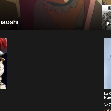
naoshi
Be
La 
Nue
7