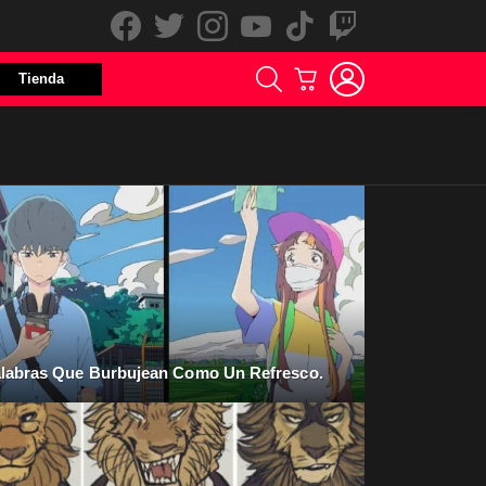
facebook
twitter
instagram
youtube
tiktok
twitch
LOGIN
BUSCAR
CARRITO
Tienda
labras Que Burbujean Como Un Refresco.